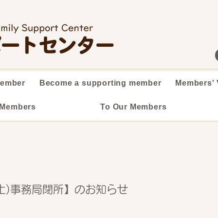
member
Become a supporting member
Members' 
 Members
To Our Members
(土)事務局閉所】のお知らせ