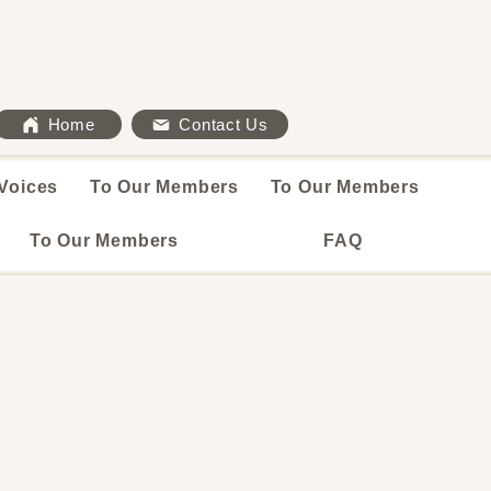
Home
Contact Us
Voices
To Our Members
To Our Members
To Our Members
FAQ