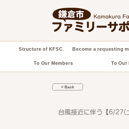
Structure of KFSC.
Become a requesting 
To Our Members
To Our
< Back
台風接近に伴う【6/27