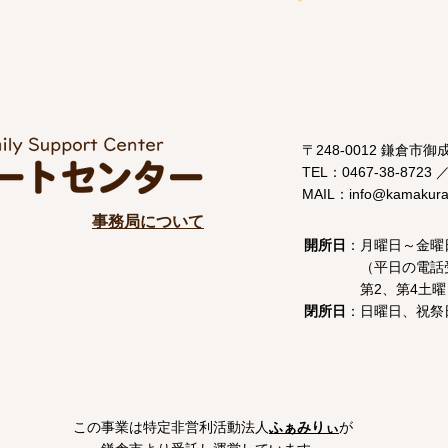
〒248-0012 鎌倉市御
TEL：0467-38-8723 ／
MAIL：info@kamakuraf
事務局について
開所日
：
月曜日～金曜日 
（平日の電話受付は
第2、第4土曜日 9:
閉所日
：日曜日、祝祭
この事業は特定非営利活動法人
ふぁみりぃ
が